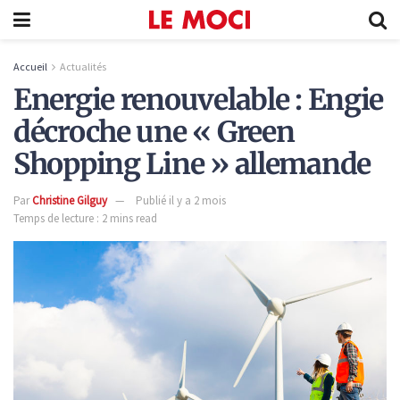
Accueil
Actualités
Energie renouvelable : Engie
décroche une « Green
Shopping Line » allemande
Par
Christine Gilguy
Publié il y a 2 mois
Temps de lecture : 2 mins read