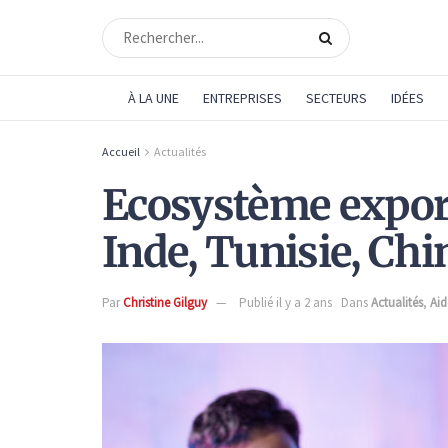
À LA UNE
ENTREPRISES
SECTEURS
IDÉES
Accueil
Actualités
Ecosystème export,
Inde, Tunisie, Chi
Par
Christine Gilguy
Publié il y a 2 ans
Dans
Actualités
,
Aid