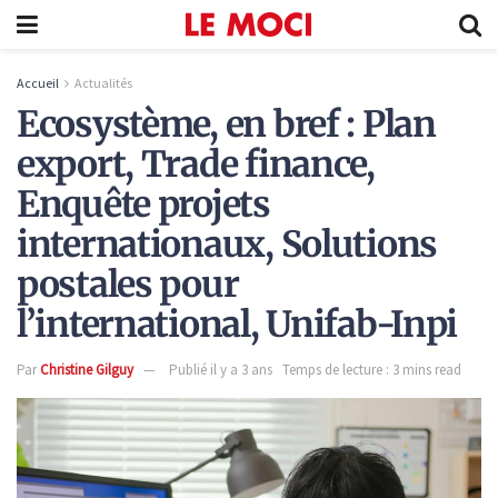
Accueil
Actualités
Ecosystème, en bref : Plan
export, Trade finance,
Enquête projets
internationaux, Solutions
postales pour
l’international, Unifab-Inpi
Par
Christine Gilguy
Publié il y a 3 ans
Temps de lecture : 3 mins read