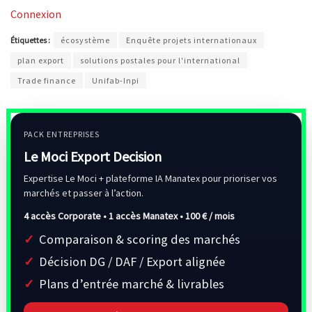
Connexion
Étiquettes :
écosystème
Enquête projets internationaux
plan export
solutions postales pour l'international
Trade finance
Unifab-Inpi
PACK ENTREPRISES
Le Moci Export Decision
Expertise Le Moci + plateforme IA Manatex pour prioriser vos
marchés et passer à l’action.
4 accès Corporate • 1 accès Manatex •
100 € / mois
Comparaison & scoring des marchés
Décision DG / DAF / Export alignée
Plans d’entrée marché & livrables