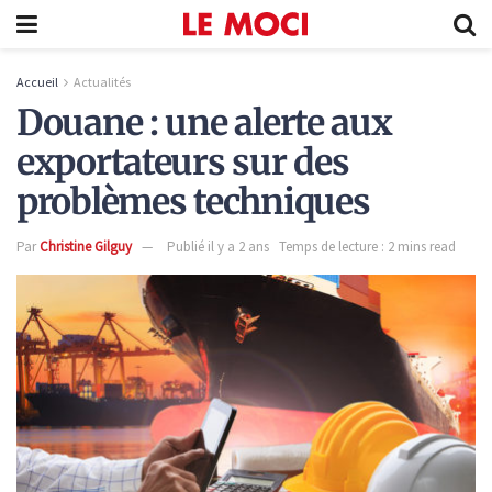
Accueil
Actualités
Douane : une alerte aux
exportateurs sur des
problèmes techniques
Par
Christine Gilguy
Publié il y a 2 ans
Temps de lecture : 2 mins read