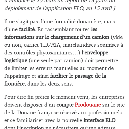
a annoncé le 20 mars un report de 15 jours du
déploiement de l’application ELO, au 15 avril ]
Il ne s’agit pas d’une formalité douanière, mais
d’une
facilité
. En rassemblant toutes
les
informations sur le chargement d’un camion
(vide
ou non, carnet TIR/ATA, marchandises soumises à
des contrôles phytosanitaires…) l’
enveloppe
logistique
(une seule par camion) doit permettre
de limiter les erreurs manuelles au moment de
l’appairage et ainsi
faciliter le passage de la
frontière
, dans les deux sens.
Pour être fin prêtes le moment venu, les entreprises
doivent disposer d’un
compte
Prodouane
sur le site
de la Douane française réservé aux professionnels
et se familiariser avec la nouvelle
interface ELO
dont l’inscription ne nécessitera qu’une adresse