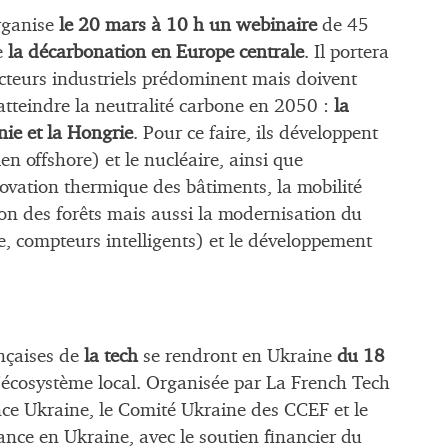
rganise
le 20 mars à 10 h un webinaire
de 45
e
la décarbonation en Europe centrale
. Il portera
cteurs industriels prédominent mais doivent
 atteindre la neutralité carbone en 2050 :
la
ie et la Hongrie
. Pour ce faire, ils développent
n offshore) et le nucléaire, ainsi que
énovation thermique des bâtiments, la mobilité
ion des forêts mais aussi la modernisation du
ge, compteurs intelligents) et le développement
ançaises de
la tech
se rendront en Ukraine
du 18
l’écosystème local. Organisée par La French Tech
nce Ukraine, le Comité Ukraine des CCEF et le
ce en Ukraine, avec le soutien financier du