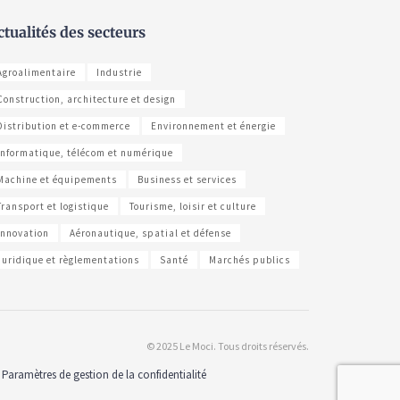
ctualités des secteurs
Agroalimentaire
Industrie
Construction, architecture et design
Distribution et e-commerce
Environnement et énergie
Informatique, télécom et numérique
Machine et équipements
Business et services
Transport et logistique
Tourisme, loisir et culture
Innovation
Aéronautique, spatial et défense
Juridique et règlementations
Santé
Marchés publics
© 2025 Le Moci. Tous droits réservés.
Paramètres de gestion de la confidentialité