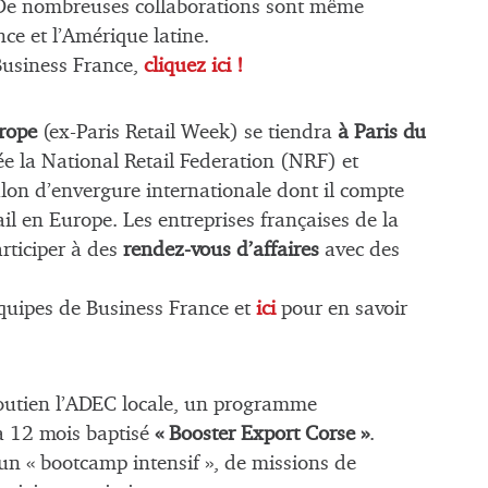
. De nombreuses collaborations sont même
ce et l’Amérique latine.
Business France,
cliquez ici !
urope
(ex-Paris Retail Week) se tiendra
à Paris du
née la National Retail Federation (NRF) et
on d’envergure internationale dont il compte
il en Europe. Les entreprises françaises de la
articiper à des
rendez-vous d’affaires
avec des
quipes de Business France et
ici
pour en savoir
soutien l’ADEC locale, un programme
à 12 mois baptisé
« Booster Export Corse »
.
’un « bootcamp intensif », de missions de