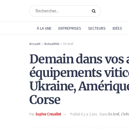
À LA UNE
ENTREPRISES
SECTEURS
IDÉES
Accueil
Actualités
En bref
Demain dans vos 
équipements vitic
Ukraine, Amérique 
Corse
Par
Sophie Creusillet
Publié il y a 2 ans
Dans
En bref
,
L'Inf