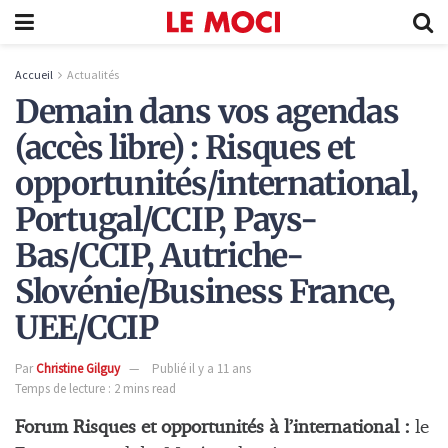
Accueil
Actualités
Demain dans vos agendas
(accès libre) : Risques et
opportunités/international,
Portugal/CCIP, Pays-
Bas/CCIP, Autriche-
Slovénie/Business France,
UEE/CCIP
Par
Christine Gilguy
Publié il y a 11 ans
Temps de lecture : 2 mins read
Forum Risques et opportunités à l’international :
le