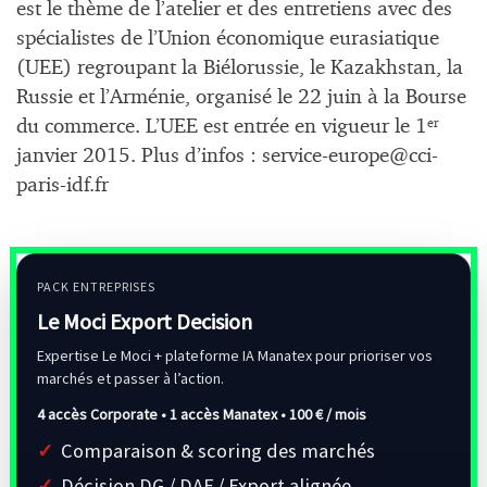
est le thème de l’atelier et des entretiens avec des
spécialistes de l’Union économique eurasiatique
(UEE) regroupant la Biélorussie, le Kazakhstan, la
Russie et l’Arménie, organisé le 22 juin à la Bourse
du commerce. L’UEE est entrée en vigueur le 1
er
janvier 2015. Plus d’infos :
service-europe@cci-
paris-idf.fr
PACK ENTREPRISES
Le Moci Export Decision
Expertise Le Moci + plateforme IA Manatex pour prioriser vos
marchés et passer à l’action.
4 accès Corporate • 1 accès Manatex •
100 € / mois
Comparaison & scoring des marchés
Décision DG / DAF / Export alignée