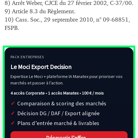
8) Arrêt Weber, CJCE du 27 février 2002, C-37/00.
9) Article 8.3 du Règlement.
10) Cass. Soc., 29 septembre 2010, n° 09-68851,
FSPB.
PACK ENTREPRISES
Le Moci Export Decision
Expertise Le Moci + plateforme IA Manatex pour prioriser vos
marchés et passer à l’action.
4 accès Corporate • 1 accès Manatex •
100 € / mois
Comparaison & scoring des marchés
Décision DG / DAF / Export alignée
Plans d’entrée marché & livrables
Découvrir l’offre →