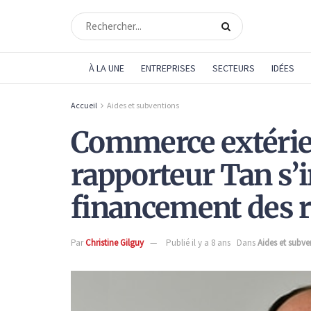
À LA UNE
ENTREPRISES
SECTEURS
IDÉES
Accueil
Aides et subventions
Commerce extérieur
rapporteur Tan s’
financement des 
Par
Christine Gilguy
Publié il y a 8 ans
Dans
Aides et subve