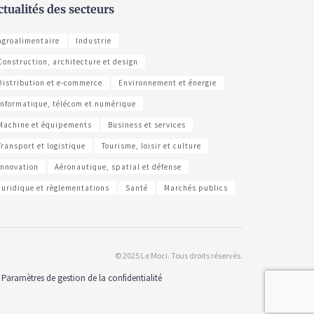
ctualités des secteurs
Agroalimentaire
Industrie
Construction, architecture et design
Distribution et e-commerce
Environnement et énergie
Informatique, télécom et numérique
Machine et équipements
Business et services
Transport et logistique
Tourisme, loisir et culture
Innovation
Aéronautique, spatial et défense
Juridique et règlementations
Santé
Marchés publics
© 2025 Le Moci. Tous droits réservés.
Paramètres de gestion de la confidentialité