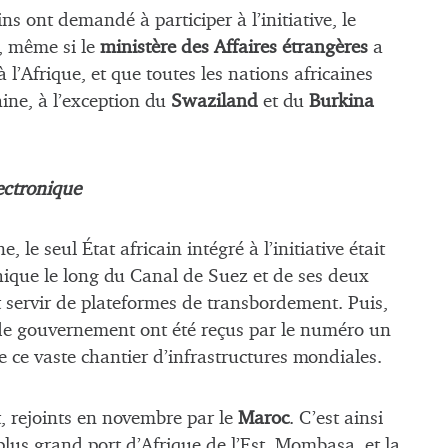
ins ont demandé à participer à l’initiative, le
, même si le
ministère des Affaires étrangères
a
 l’Afrique, et que toutes les nations africaines
ine, à l’exception du
Swaziland
et du
Burkina
ectronique
e, le seul État africain intégré à l’initiative était
hique le long du Canal de Suez et de ses deux
t servir de plateformes de transbordement. Puis,
 de gouvernement ont été reçus par le numéro un
e ce vaste chantier d’infrastructures mondiales.
, rejoints en novembre par le
Maroc
. C’est ainsi
 plus grand port d’Afrique de l’Est, Mombasa, et la