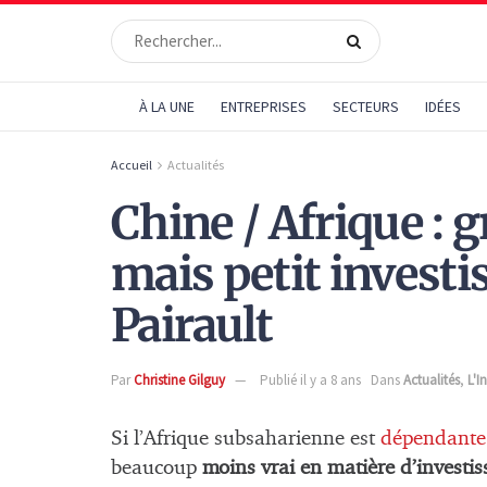
À LA UNE
ENTREPRISES
SECTEURS
IDÉES
Accueil
Actualités
Chine / Afrique :
mais petit investis
Pairault
Par
Christine Gilguy
Publié il y a 8 ans
Dans
Actualités
,
L'I
Si l’Afrique subsaharienne est
dépendante 
beaucoup
moins vrai en matière d’investi