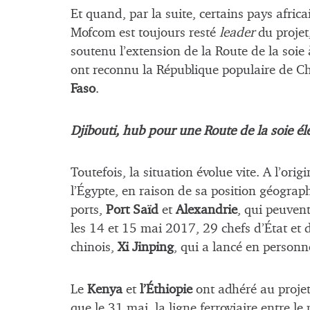
Et quand, par la suite, certains pays africa
Mofcom est toujours resté
leader
du projet
soutenu l’extension de la Route de la soie à
ont reconnu la République populaire de Ch
Faso
.
Djibouti, hub pour une Route de la soie él
Toutefois, la situation évolue vite. A l’origin
l’Égypte, en raison de sa position géograp
ports,
Port Saïd
et
Alexandrie
, qui peuven
les 14 et 15 mai 2017, 29 chefs d’État et
chinois,
Xi Jinping
, qui a lancé en personn
Le
Kenya
et
l’Éthiopie
ont adhéré au projet
que le 31 mai, la ligne ferroviaire entre le