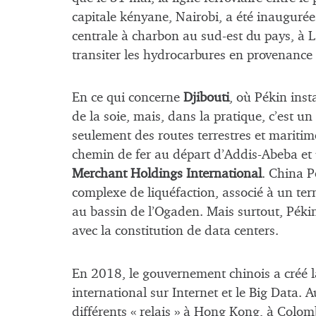
capitale kényane, Nairobi, a été inauguré
centrale à charbon au sud-est du pays, à L
transiter les hydrocarbures en provenanc
En ce qui concerne
Djibouti
, où Pékin insta
de la soie, mais, dans la pratique, c’est u
seulement des routes terrestres et maritim
chemin de fer au départ d’Addis-Abeba et
Merchant Holdings International
. China P
complexe de liquéfaction, associé à un ter
au bassin de l’Ogaden. Mais surtout, Pékin
avec la constitution de data centers.
En 2018, le gouvernement chinois a créé l
international sur Internet et le Big Data. 
différents « relais » à Hong Kong, à Colombo