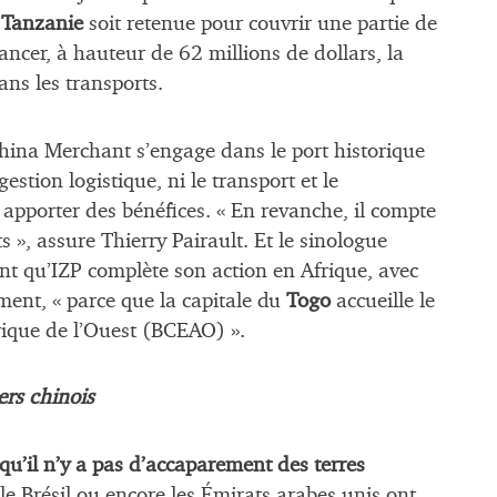
a
Tanzanie
soit retenue pour couvrir une partie de
inancer, à hauteur de 62 millions de dollars, la
ans les transports.
China Merchant s’engage dans le port historique
gestion logistique, ni le transport et le
 apporter des bénéfices. « En revanche, il compte
 », assure Thierry Pairault. Et le sinologue
ant qu’IZP complète son action en Afrique, avec
ment, « parce que la capitale du
Togo
accueille le
rique de l’Ouest (BCEAO) ».
ers chinois
 qu’il n’y a pas d’accaparement des terres
le Brésil ou encore les Émirats arabes unis ont