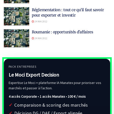
Réglementation : tout ce qu’il faut savoir
pour exporter et investir
24 MAI 2012
Roumanie : opportunités d’affaires
24 MAI 2012
PACK ENTREPRISES
Le Moci Export Decision
Expertise Le Moci + plateforme IA Manatex pour prioriser vos
marchés et passer à l’action.
4 accès Corporate • 1 accès Manatex •
100 € / mois
Comparaison & scoring des marchés
Décision DG / DAF / Export alignée