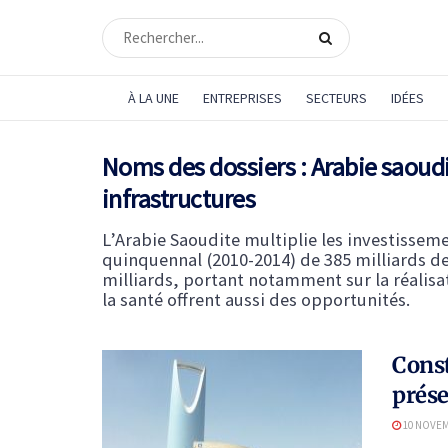
À LA UNE
ENTREPRISES
SECTEURS
IDÉES
Noms des dossiers :
Arabie saoudi
infrastructures
L’Arabie Saoudite multiplie les investissem
quinquennal (2010-2014) de 385 milliards de 
milliards, portant notamment sur la réalis
la santé offrent aussi des opportunités.
Const
prése
10 NOVEM