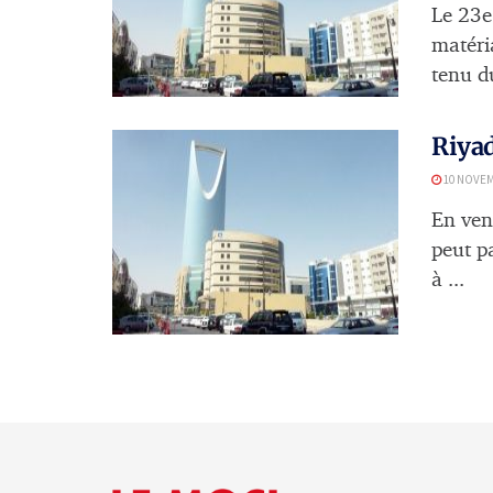
Le 23e
matéri
tenu du
Riyad
10 NOVEM
En ven
peut pa
à ...