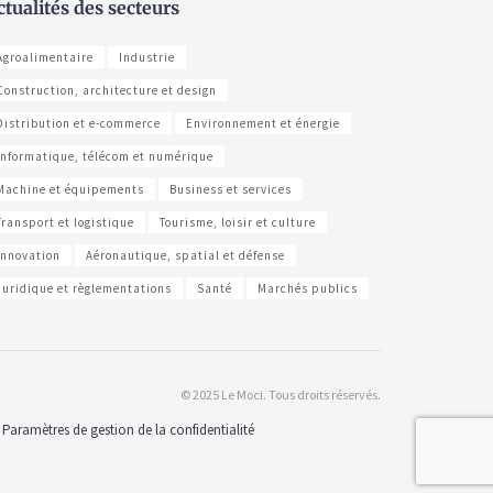
ctualités des secteurs
Agroalimentaire
Industrie
Construction, architecture et design
Distribution et e-commerce
Environnement et énergie
Informatique, télécom et numérique
Machine et équipements
Business et services
Transport et logistique
Tourisme, loisir et culture
Innovation
Aéronautique, spatial et défense
Juridique et règlementations
Santé
Marchés publics
© 2025 Le Moci. Tous droits réservés.
Paramètres de gestion de la confidentialité