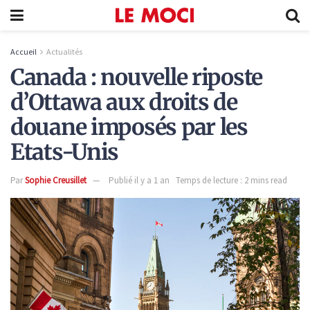
Accueil
Actualités
Canada : nouvelle riposte
d’Ottawa aux droits de
douane imposés par les
Etats-Unis
Par
Sophie Creusillet
Publié il y a 1 an
Temps de lecture : 2 mins read