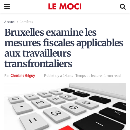
Accueil
Carrières
Bruxelles examine les
mesures fiscales applicables
aux travailleurs
transfrontaliers
Par
Christine Gilguy
Publié il y a 14 ans
Temps de lecture : 1 min read