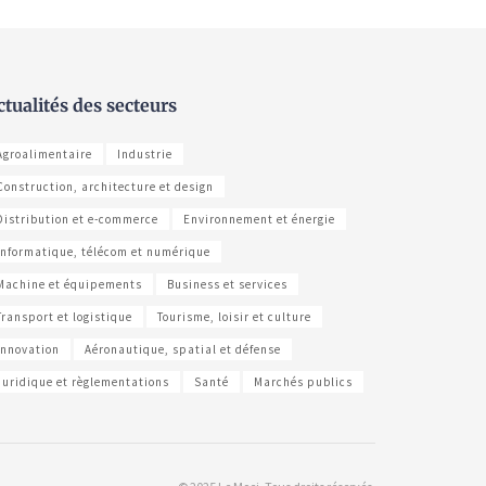
ctualités des secteurs
Agroalimentaire
Industrie
Construction, architecture et design
Distribution et e-commerce
Environnement et énergie
Informatique, télécom et numérique
Machine et équipements
Business et services
Transport et logistique
Tourisme, loisir et culture
Innovation
Aéronautique, spatial et défense
Juridique et règlementations
Santé
Marchés publics