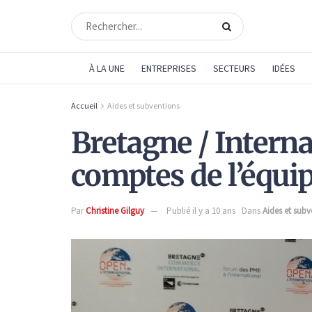
À LA UNE
ENTREPRISES
SECTEURS
IDÉES
Accueil
Aides et subventions
Bretagne / Interna
comptes de l’équip
Par
Christine Gilguy
Publié il y a 10 ans
Dans
Aides et subv