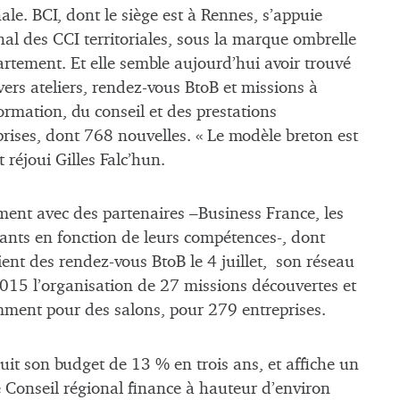
le. BCI, dont le siège est à Rennes, s’appuie
onal des CCI territoriales, sous la marque ombrelle
artement. Et elle semble aujourd’hui avoir trouvé
avers ateliers, rendez-vous BtoB et missions à
formation, du conseil et des prestations
ses, dont 768 nouvelles. « Le modèle breton est
t réjoui Gilles Falc’hun.
ement avec des partenaires –Business France, les
dants en fonction de leurs compétences-, dont
ent des rendez-vous BtoB le 4 juillet, son réseau
2015 l’organisation de 27 missions découvertes et
amment pour des salons, pour 279 entreprises.
éduit son budget de 13 % en trois ans, et affiche un
Conseil régional finance à hauteur d’environ