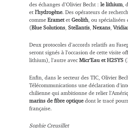
des échanges d’Olivier Becht :
le lithium
, 
et
l’hydrogène
. Des opérateurs de recherch
comme
Eramet
et
Geolith
, ou spécialisées
(
Blue Solutions
,
Stellantis
,
Nexans
,
Vridia
Deux protocoles d’accords relatifs au Fasep
seront signés à l’occasion de cette visite off
lithium), l’autre avec
Micr’Eau et H2SYS
(
Enfin, dans le secteur des TIC, Olivier Bec
Télécommunications une déclaration d’int
chilienne qui ambitionne de relier l’Améri
marins de fibre optique
dont le tracé pour
française.
Sophie Creusillet