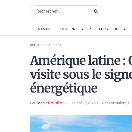
À LA UNE
ENTREPRISES
SECTEURS
IDÉES
Accueil
Actualités
Amérique latine : 
visite sous le sign
énergétique
Par
Sophie Creusillet
Publié il y a 3 ans
Dans
Actualités
,
L'