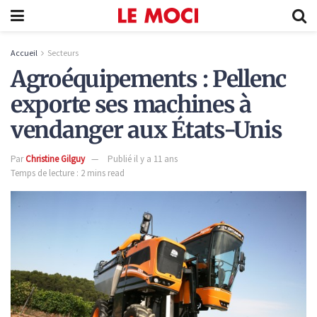
Accueil
Secteurs
Agroéquipements : Pellenc
exporte ses machines à
vendanger aux États-Unis
Par
Christine Gilguy
Publié il y a 11 ans
Temps de lecture : 2 mins read