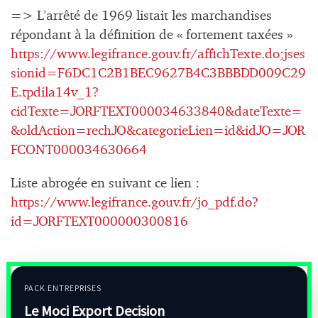
=> L’arrêté de 1969 listait les marchandises
répondant à la définition de « fortement taxées »
https://www.legifrance.gouv.fr/affichTexte.do;jses
sionid=F6DC1C2B1BEC9627B4C3BBBDD009C29
E.tpdila14v_1?
cidTexte=JORFTEXT000034633840&dateTexte=
&oldAction=rechJO&categorieLien=id&idJO=JOR
FCONT000034630664
Liste abrogée en suivant ce lien :
https://www.legifrance.gouv.fr/jo_pdf.do?
id=JORFTEXT000000300816
PACK ENTREPRISES
Le Moci Export Decision