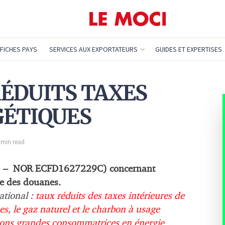
FICHES PAYS
SERVICES AUX EXPORTATEURS
GUIDES ET EXPERTISES
 RÉDUITS TAXES
GÉTIQUES
1 min read
1 – NOR ECFD1627229C) concernant
ode des douanes.
ational :
taux réduits des taxes intérieures de
s, le gaz naturel et le charbon à usage
ations grandes consommatrices en énergie