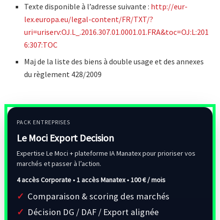
Texte disponible à l’adresse suivante :
http://eur-
lex.europa.eu/legal-content/FR/TXT/?
uri=uriserv:OJ.L_.2016.307.01.0001.01.FRA&toc=OJ:L:201
6:307:TOC
Maj de la liste des biens à double usage et des annexes
du règlement 428/2009
PACK ENTREPRISES
Le Moci Export Decision
Expertise Le Moci + plateforme IA Manatex pour prioriser vos
marchés et passer à l’action.
4 accès Corporate • 1 accès Manatex •
100 € / mois
Comparaison & scoring des marchés
Décision DG / DAF / Export alignée