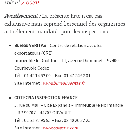
voir n°
7-0030
Avertissement :
La présente liste n’est pas
exhaustive mais reprend l’essentiel des organismes
actuellement mandatés pour les inspections.
Bureau VERITAS
– Centre de relation avec les
exportateurs (CRE)
Immeuble le Doublon – 11, avenue Dubonnet – 92400
Courbevoie Cedex
Tél. : 01 47 14 62 00 – Fax : 01 47 74 62 01
Site Internet :
www.bureauveritas.fr
COTECNA INSPECTION FRANCE
5, rue du Mail – Cité Expandis – Immeuble le Normandie
– BP 90707 – 44707 ORVAULT
Tél. : 02 51 78 95 95 – Fax : 02 40 26 32 25
Site Internet :
www.cotecna.com