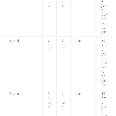
m
m
e
ai
ai
jou
r
ouv
rab
le
de
juin
20 mai
2
2
juin
10
jui
jui
èm
n
n
e
jou
r
ouv
rab
le
de
juill
et
20 mai
1
1
juin
10
6
5
èm
jui
jui
e
n
n
jou
r
ouv