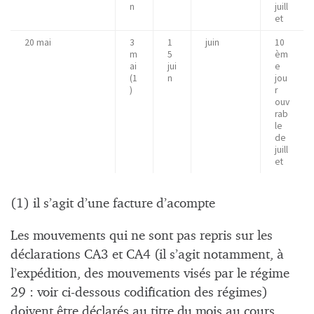
n
juill
et
20 mai
3
1
juin
10
m
5
èm
ai
jui
e
(1
n
jou
)
r
ouv
rab
le
de
juill
et
(1) il s’agit d’une facture d’acompte
Les mouvements qui ne sont pas repris sur les
déclarations CA3 et CA4 (il s’agit notamment, à
l’expédition, des mouvements visés par le régime
29 : voir ci-dessous codification des régimes)
doivent être déclarés au titre du mois au cours