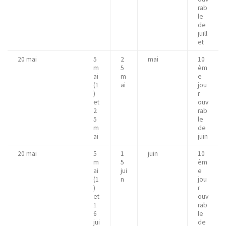
rab
le
de
juill
et
20 mai
5
2
mai
10
m
5
èm
ai
m
e
(1
ai
jou
)
r
et
ouv
2
rab
5
le
m
de
ai
juin
20 mai
5
1
juin
10
m
5
èm
ai
jui
e
(1
n
jou
)
r
et
ouv
1
rab
6
le
jui
de