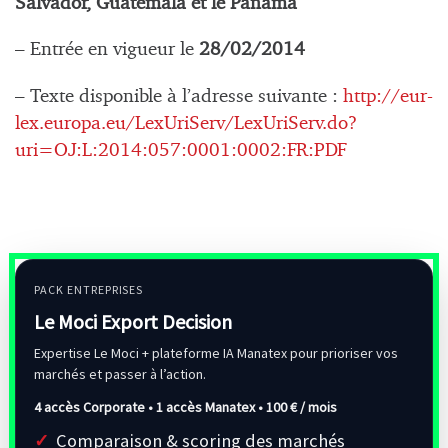
Salvador, Guatemala et le Panama
– Entrée en vigueur le
28/02/2014
– Texte disponible à l’adresse suivante :
http://eur-
lex.europa.eu/LexUriServ/LexUriServ.do?
uri=OJ:L:2014:057:0001:0002:FR:PDF
PACK ENTREPRISES
Le Moci Export Decision
Expertise Le Moci + plateforme IA Manatex pour prioriser vos
marchés et passer à l’action.
4 accès Corporate • 1 accès Manatex •
100 € / mois
Comparaison & scoring des marchés