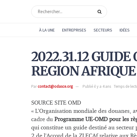
À LA UNE
ENTREPRISES
SECTEURS
IDÉES
2022.31.12 GUID
REGION AFRIQUE
Par
contact@odasce.org
Publié il y a 4 ans
Temps de lectu
SOURCE SITE OMD
« L’Organisation mondiale des douanes, av
cadre du
Programme UE-OMD pour les règl
qui constitue un guide destiné au secteur 
2 de l’Accord de la ZLECAf relative aux Rè