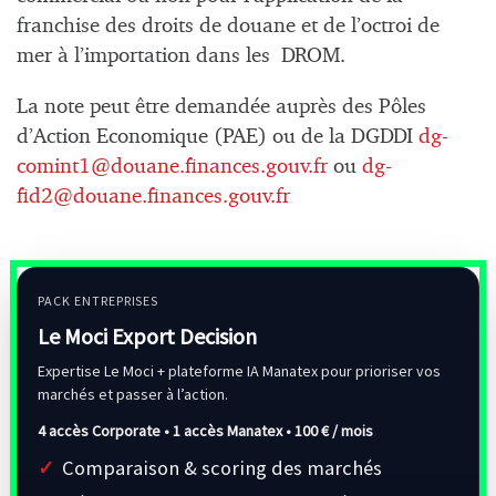
franchise des droits de douane et de l’octroi de
mer à l’importation dans les DROM.
La note peut être demandée auprès des Pôles
d’Action Economique (PAE) ou de la DGDDI
dg-
comint1@douane.finances.gouv.fr
ou
dg-
fid2@douane.finances.gouv.fr
PACK ENTREPRISES
Le Moci Export Decision
Expertise Le Moci + plateforme IA Manatex pour prioriser vos
marchés et passer à l’action.
4 accès Corporate • 1 accès Manatex •
100 € / mois
Comparaison & scoring des marchés