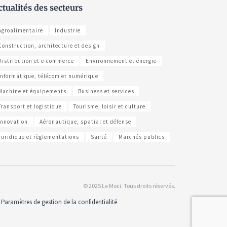
ctualités des secteurs
Agroalimentaire
Industrie
Construction, architecture et design
Distribution et e-commerce
Environnement et énergie
Informatique, télécom et numérique
Machine et équipements
Business et services
Transport et logistique
Tourisme, loisir et culture
Innovation
Aéronautique, spatial et défense
Juridique et règlementations
Santé
Marchés publics
© 2025 Le Moci. Tous droits réservés.
Paramètres de gestion de la confidentialité