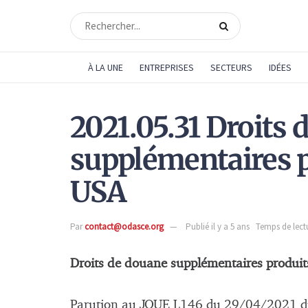
À LA UNE
ENTREPRISES
SECTEURS
IDÉES
2021.05.31 Droits
supplémentaires p
USA
Par
contact@odasce.org
Publié il y a 5 ans
Temps de lectu
Droits de douane supplémentaires produi
Parution au JOUE L146 du 29/04/2021