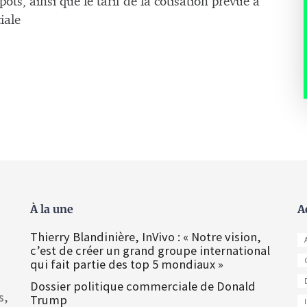
ts, ainsi que le tarif de la cotisation prévue à
iale
À la une
A
Thierry Blandinière, InVivo : « Notre vision,
c’est de créer un grand groupe international
qui fait partie des top 5 mondiaux »
Dossier politique commerciale de Donald
s,
Trump