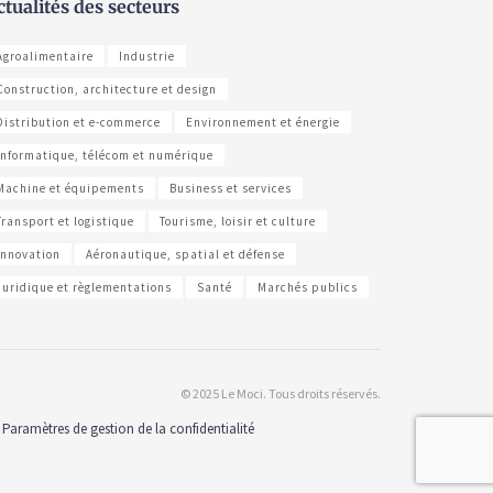
ctualités des secteurs
Agroalimentaire
Industrie
Construction, architecture et design
Distribution et e-commerce
Environnement et énergie
Informatique, télécom et numérique
Machine et équipements
Business et services
Transport et logistique
Tourisme, loisir et culture
Innovation
Aéronautique, spatial et défense
Juridique et règlementations
Santé
Marchés publics
© 2025 Le Moci. Tous droits réservés.
Paramètres de gestion de la confidentialité