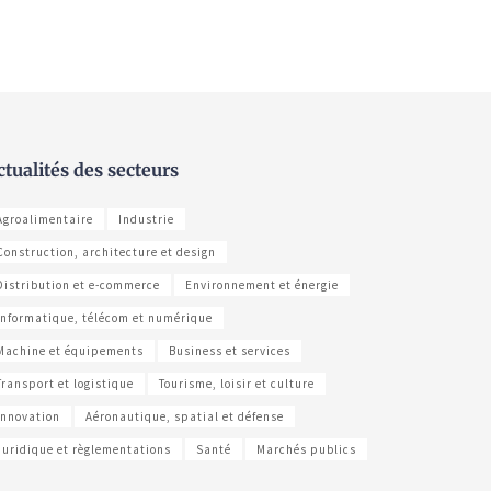
ctualités des secteurs
Agroalimentaire
Industrie
Construction, architecture et design
Distribution et e-commerce
Environnement et énergie
Informatique, télécom et numérique
Machine et équipements
Business et services
Transport et logistique
Tourisme, loisir et culture
Innovation
Aéronautique, spatial et défense
Juridique et règlementations
Santé
Marchés publics