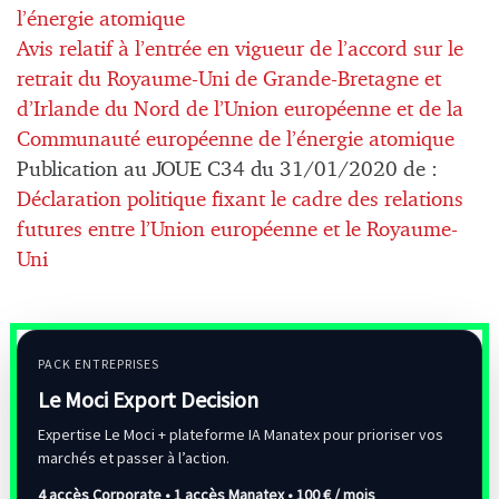
l’énergie atomique
Avis relatif à l’entrée en vigueur de l’accord sur le
retrait du Royaume-Uni de Grande-Bretagne et
d’Irlande du Nord de l’Union européenne et de la
Communauté européenne de l’énergie atomique
Publication au JOUE C34 du 31/01/2020 de :
Déclaration politique fixant le cadre des relations
futures entre l’Union européenne et le Royaume-
Uni
PACK ENTREPRISES
Le Moci Export Decision
Expertise Le Moci + plateforme IA Manatex pour prioriser vos
marchés et passer à l’action.
4 accès Corporate • 1 accès Manatex •
100 € / mois