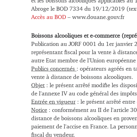
et les boissons alcooliques applicables au 
Abroge le BOD 7334 du 19/12/2019 (tex
Accès au BOD
– www.douane.gouv.fr
Boissons alcooliques et e-commerce (représ
Publication au JORF 0001 du 1er janvier 
représentant fiscal pour la vente à distan
autre Etat membre de l’Union européenne
Publics concernés
: opérateurs agréés en t
vente à distance de boissons alcooliques.
Objet
: le présent arrêté modifie les dispos
de l’annexe IV au code général des impôts
Entrée en vigueur
: le présent arrêté entr
Notice
: conformément au II de l’article 30
distance de boissons alcooliques en prov
paiement de l’accise en France. La personn
fiscal du vendeur.