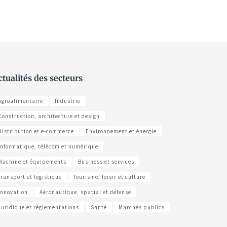
ctualités des secteurs
Agroalimentaire
Industrie
Construction, architecture et design
Distribution et e-commerce
Environnement et énergie
Informatique, télécom et numérique
Machine et équipements
Business et services
Transport et logistique
Tourisme, loisir et culture
Innovation
Aéronautique, spatial et défense
Juridique et règlementations
Santé
Marchés publics