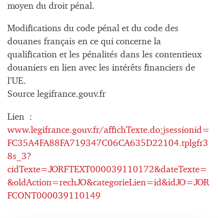
moyen du droit pénal.
Modifications du code pénal et du code des
douanes français en ce qui concerne la
qualification et les pénalités dans les contentieux
douaniers en lien avec les intérêts financiers de
l’UE.
Source legifrance.gouv.fr
Lien :
www.legifrance.gouv.fr/affichTexte.do;jsessionid=
FC35A4FA88FA719347C06CA635D22104.tplgfr3
8s_3?
cidTexte=JORFTEXT000039110172&dateTexte=
&oldAction=rechJO&categorieLien=id&idJO=JOR
FCONT000039110149