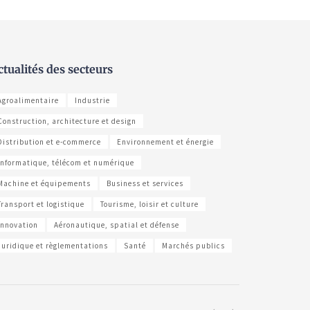
ctualités des secteurs
Agroalimentaire
Industrie
Construction, architecture et design
Distribution et e-commerce
Environnement et énergie
Informatique, télécom et numérique
Machine et équipements
Business et services
Transport et logistique
Tourisme, loisir et culture
Innovation
Aéronautique, spatial et défense
Juridique et règlementations
Santé
Marchés publics