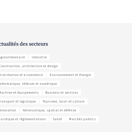
ctualités des secteurs
Agroalimentaire
Industrie
Construction, architecture et design
Distribution et e-commerce
Environnement et énergie
Informatique, télécom et numérique
Machine et équipements
Business et services
Transport et logistique
Tourisme, loisir et culture
Innovation
Aéronautique, spatial et défense
Juridique et règlementations
Santé
Marchés publics