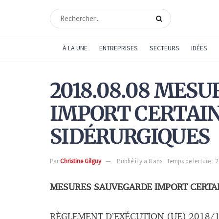
À LA UNE
ENTREPRISES
SECTEURS
IDÉES
2018.08.08 MES
IMPORT CERTAIN
SIDÉRURGIQUES
Par
Christine Gilguy
Publié il y a 8 ans
Temps de lecture : 
MESURES SAUVEGARDE IMPORT CERTAI
RÈGLEMENT D’EXÉCUTION (UE) 2018/10