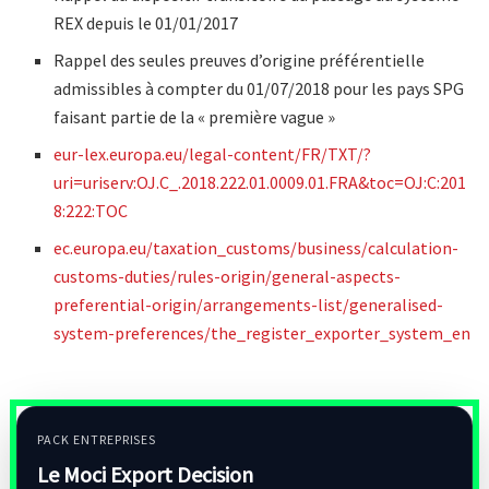
REX depuis le 01/01/2017
Rappel des seules preuves d’origine préférentielle
admissibles à compter du 01/07/2018 pour les pays SPG
faisant partie de la « première vague »
eur-lex.europa.eu/legal-content/FR/TXT/?
uri=uriserv:OJ.C_.2018.222.01.0009.01.FRA&toc=OJ:C:201
8:222:TOC
ec.europa.eu/taxation_customs/business/calculation-
customs-duties/rules-origin/general-aspects-
preferential-origin/arrangements-list/generalised-
system-preferences/the_register_exporter_system_en
PACK ENTREPRISES
Le Moci Export Decision