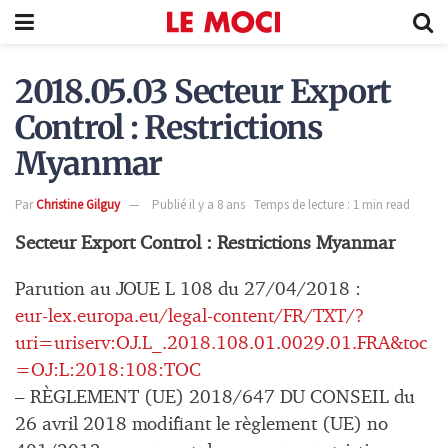
2018.05.03 Secteur Export
Control : Restrictions
Myanmar
Par
Christine Gilguy
Publié il y a 8 ans
Temps de lecture : 1 min read
Secteur Export Control : Restrictions Myanmar
Parution au JOUE L 108 du 27/04/2018 :
eur-lex.europa.eu/legal-content/FR/TXT/?
uri=uriserv:OJ.L_.2018.108.01.0029.01.FRA&toc
=OJ:L:2018:108:TOC
– RÈGLEMENT (UE) 2018/647 DU CONSEIL du
26 avril 2018 modifiant le règlement (UE) no