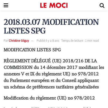
2018.03.07 MODIFICATION
LISTES SPG
Par
Christine Gilguy
Publié il y a 8 ans
Temps de lecture : 1 min read
MODIFICATION LISTES SPG
RÈGLEMENT DÉLÉGUÉ (UE) 2018/216 DE LA
COMMISSION du 14 décembre 2017 modifiant les
annexes V et IX du règlement UE) n
o
978/2012
du Parlement européen et du Conseil appliquant
un schéma de préférences tarifaires généralisées
Modification du règlement (UE) n
o
978/2012