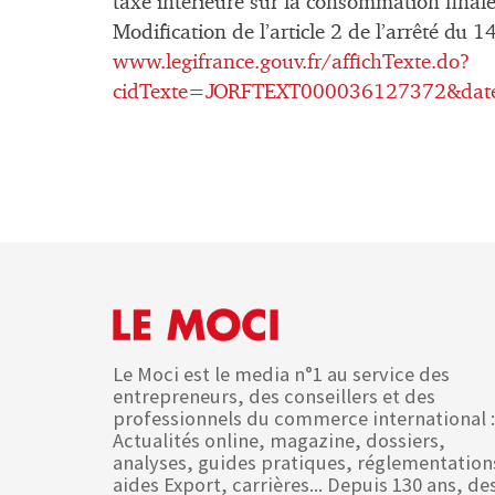
taxe intérieure sur la consommation finale 
Modification de l’article 2 de l’arrêté du 1
www.legifrance.gouv.fr/affichTexte.do?
cidTexte=JORFTEXT000036127372&date
Le Moci est le media n°1 au service des
entrepreneurs, des conseillers et des
professionnels du commerce international :
Actualités online, magazine, dossiers,
analyses, guides pratiques, réglementation
aides Export, carrières... Depuis 130 ans, de