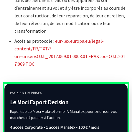
dans des aéronefs civils ou des appareils au sol
d’entraînement au vol et à y être incorporés au cours de
leur construction, de leur réparation, de leur entretien,
de leur réfection, de leur modification ou de leur
transformation
Accès au protocole :
eur-lex.europa.eu/legal-
content/FR/TXT/?
uri=uriserv:OJ.L_.2017.069.01.0003.01.FRA&toc=OJ:L:201
7:069:TOC
PACK ENTREPRISES
Le Moci Export Decision
Expertise Le Moci + plateforme IA Manatex pour prioriser vos
marchés et passer à l’action.
4 accès Corporate • 1 accès Manatex •
100 € / mois