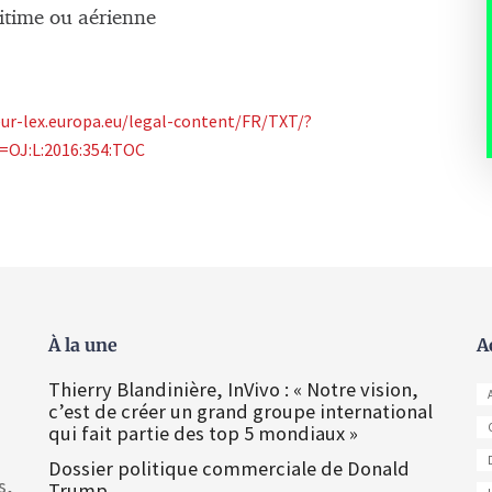
ritime ou aérienne
eur-lex.europa.eu/legal-content/FR/TXT/?
c=OJ:L:2016:354:TOC
À la une
A
Thierry Blandinière, InVivo : « Notre vision,
c’est de créer un grand groupe international
qui fait partie des top 5 mondiaux »
Dossier politique commerciale de Donald
s,
Trump