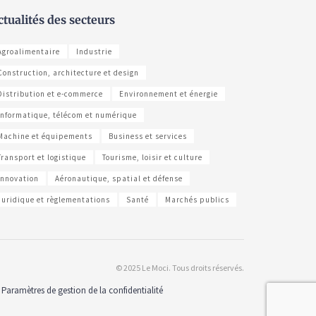
ctualités des secteurs
Agroalimentaire
Industrie
Construction, architecture et design
Distribution et e-commerce
Environnement et énergie
Informatique, télécom et numérique
Machine et équipements
Business et services
Transport et logistique
Tourisme, loisir et culture
Innovation
Aéronautique, spatial et défense
Juridique et règlementations
Santé
Marchés publics
© 2025 Le Moci. Tous droits réservés.
Paramètres de gestion de la confidentialité