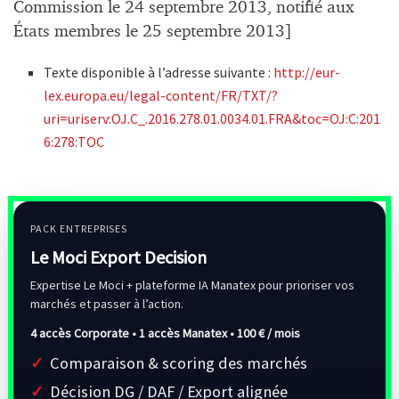
Commission le 24 septembre 2013, notifié aux
États membres le 25 septembre 2013]
Texte disponible à l’adresse suivante :
http://eur-
lex.europa.eu/legal-content/FR/TXT/?
uri=uriserv:OJ.C_.2016.278.01.0034.01.FRA&toc=OJ:C:201
6:278:TOC
PACK ENTREPRISES
Le Moci Export Decision
Expertise Le Moci + plateforme IA Manatex pour prioriser vos
marchés et passer à l’action.
4 accès Corporate • 1 accès Manatex •
100 € / mois
Comparaison & scoring des marchés
Décision DG / DAF / Export alignée