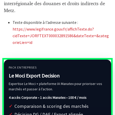
interrégionale des douanes et droits indirects de
Metz.
Texte disponible à l’adresse suivante :
https://www.legifrance.gouv.fr/affichTexte.do?
cidTexte=JORFTEXT000032891586&dateTexte=&categ
orieLien=id
PACK ENTREPRISES
Le Moci Export Decision
Expertise Le Moci + plateforme IA Manatex pour prioriser vos
marchés et passer à l’action.
4 accès Corporate • 1 accès Manatex •
100 € / mois
Comparaison & scoring des marchés
Décision DG / DAF / Export alignée