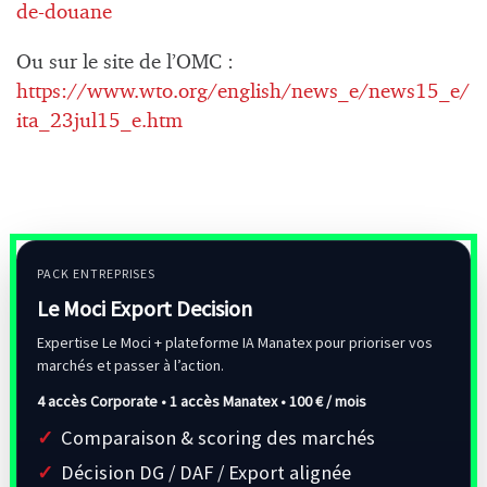
de-douane
Ou sur le site de l’OMC :
https://www.wto.org/english/news_e/news15_e/
ita_23jul15_e.htm
PACK ENTREPRISES
Le Moci Export Decision
Expertise Le Moci + plateforme IA Manatex pour prioriser vos
marchés et passer à l’action.
4 accès Corporate • 1 accès Manatex •
100 € / mois
Comparaison & scoring des marchés
Décision DG / DAF / Export alignée