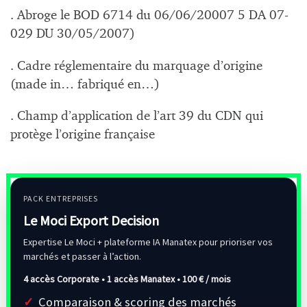
. Abroge le BOD 6714 du 06/06/20007 5 DA 07-
029 DU 30/05/2007)
. Cadre réglementaire du marquage d’origine
(made in… fabriqué en…)
. Champ d’application de l’art 39 du CDN qui
protège l’origine française
PACK ENTREPRISES
Le Moci Export Decision
Expertise Le Moci + plateforme IA Manatex pour prioriser vos
marchés et passer à l’action.
4 accès Corporate • 1 accès Manatex •
100 € / mois
Comparaison & scoring des marchés