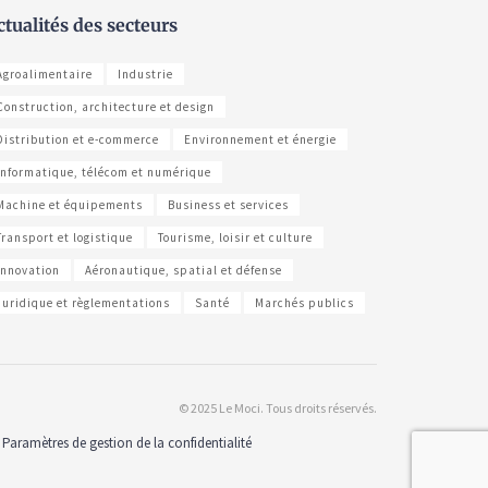
ctualités des secteurs
Agroalimentaire
Industrie
Construction, architecture et design
Distribution et e-commerce
Environnement et énergie
Informatique, télécom et numérique
Machine et équipements
Business et services
Transport et logistique
Tourisme, loisir et culture
Innovation
Aéronautique, spatial et défense
Juridique et règlementations
Santé
Marchés publics
© 2025 Le Moci. Tous droits réservés.
Paramètres de gestion de la confidentialité