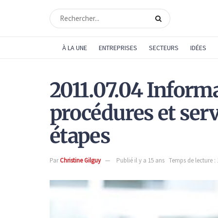
À LA UNE
ENTREPRISES
SECTEURS
IDÉES
2011.07.04 Inform
procédures et serv
étapes
Par
Christine Gilguy
Publié il y a 15 ans
Temps de lecture :