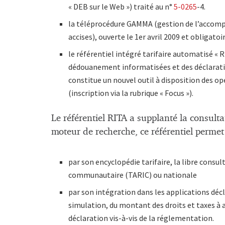
« DEB sur le Web ») traité au n°
5-0265
-4.
la téléprocédure GAMMA (gestion de l’acco
accises), ouverte le 1er avril 2009 et obligatoi
le référentiel intégré tarifaire automatisé « R
dédouanement informatisées et des déclaratio
constitue un nouvel outil à disposition des o
(inscription via la rubrique « Focus »).
Le référentiel RITA a supplanté la consulta
moteur de recherche, ce référentiel permet
par son encyclopédie tarifaire, la libre consu
communautaire (TARIC) ou nationale
par son intégration dans les applications décl
simulation, du montant des droits et taxes à ap
déclaration vis-à-vis de la réglementation.