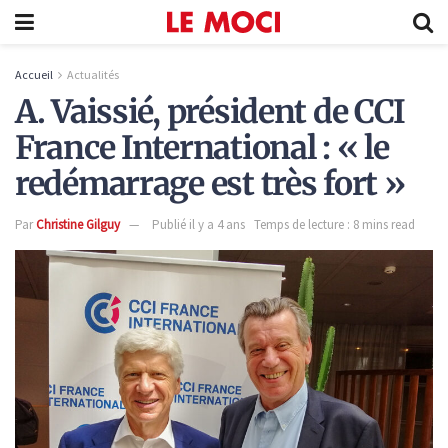
Accueil
Actualités
A. Vaissié, président de CCI
France International : « le
redémarrage est très fort »
Par
Christine Gilguy
Publié il y a 4 ans
Temps de lecture : 8 mins read