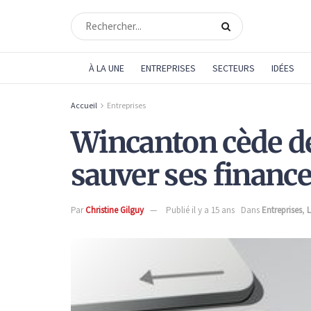
À LA UNE
ENTREPRISES
SECTEURS
IDÉES
Accueil
Entreprises
Wincanton cède de
sauver ses financ
Par
Christine Gilguy
Publié il y a 15 ans
Dans
Entreprises
,
L