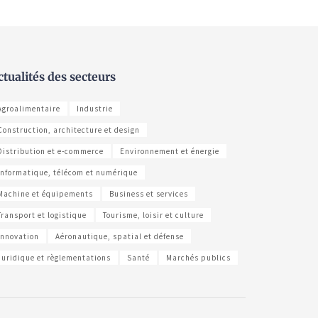
ctualités des secteurs
Agroalimentaire
Industrie
Construction, architecture et design
Distribution et e-commerce
Environnement et énergie
Informatique, télécom et numérique
Machine et équipements
Business et services
Transport et logistique
Tourisme, loisir et culture
Innovation
Aéronautique, spatial et défense
Juridique et règlementations
Santé
Marchés publics